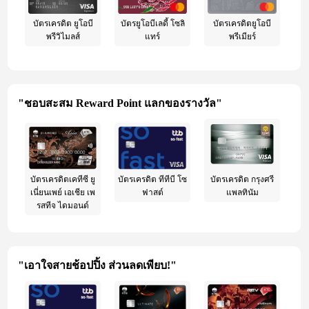
บัตรเครดิต ยูโอบี
บัตรยูโอบีเลดี้ โซลิ
บัตรเครดิตยูโอบี
พรีวิไมลส์
แทร์
พรีเมียร์
"ชอบสะสม Reward Point แลกของรางวัล"
บัตรเครดิตเคทีซี ยู
บัตรเครดิต ทีทีบี โซ
บัตรเครดิต กรุงศรี
เนี่ยนเพย์ เอเชีย เพ
ฟาสต์
แพลทินัม
รสทีจ ไดมอนด์
"เอาใจสายช้อปปิ้ง ส่วนลดเพียบ!"