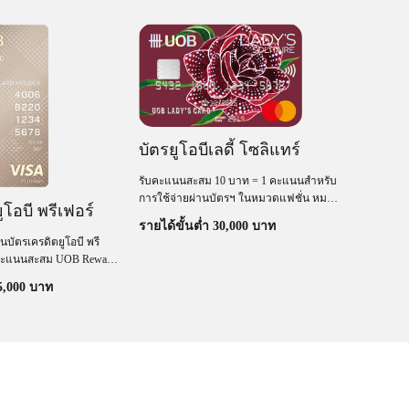
บัตรยูโอบีเลดี้ โซลิแทร์
บัตรเค
รับคะแนนสะสม 10 บาท = 1 คะแนนสำหรับ
แพลทิ
การใช้จ่ายผ่านบัตรฯ ในหมวดแฟชั่น หมวด
ูโอบี พรีเฟอร์
ร้านอาหาร ห้างสรรพสินค้าทั่วโลก Lazada,
รับเครดิตเ
รายได้ขั้นต่ำ 30,000 บาท
Shopee, Joox, Spotify และ Netflix
นบัตรเครดิตยูโอบี พรี
รายได้ขั
บคะแนนสะสม UOB Reward
แนน
15,000 บาท