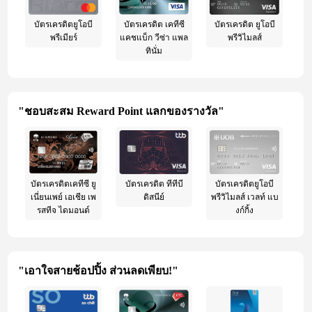
บัตรเครดิตยูโอบี
บัตรเครดิต เคทีซี
บัตรเครดิต ยูโอบี
พรีเมียร์
แคชแบ็ก วีซ่า แพล
พรีวิไมลส์
ทินั่ม
"ชอบสะสม Reward Point แลกของรางวัล"
บัตรเครดิตเคทีซี ยู
บัตรเครดิต ทีทีบี
บัตรเครดิตยูโอบี
เนี่ยนเพย์ เอเชีย เพ
ดิสนีย์
พรีวิไมลส์ เวลท์ แบ
รสทีจ ไดมอนด์
งก์กิ้ง
"เอาใจสายช้อปปิ้ง ส่วนลดเพียบ!"