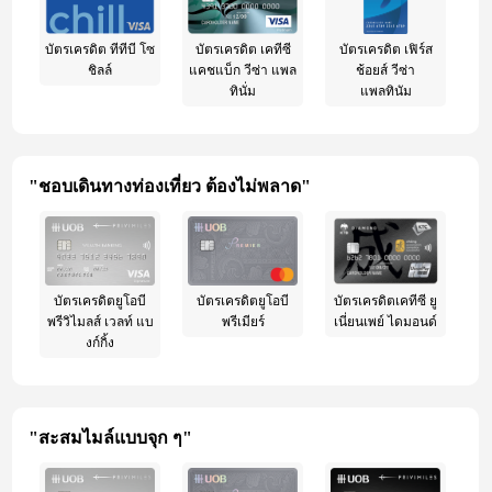
บัตรเครดิต ทีทีบี โซ
บัตรเครดิต เคทีซี
บัตรเครดิต เฟิร์ส
ชิลล์
แคชแบ็ก วีซ่า แพล
ช้อยส์ วีซ่า
ทินั่ม
แพลทินัม
"ชอบเดินทางท่องเที่ยว ต้องไม่พลาด"
บัตรเครดิตยูโอบี
บัตรเครดิตยูโอบี
บัตรเครดิตเคทีซี ยู
พรีวิไมลส์ เวลท์ แบ
พรีเมียร์
เนี่ยนเพย์ ไดมอนด์
งก์กิ้ง
"สะสมไมล์แบบจุก ๆ"