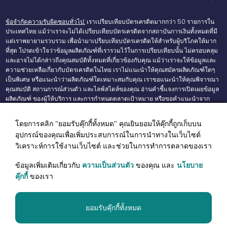
ข้อจำกัดความรับผิดชอบทั่วไป:
เราเปรียบเทียบบัตรเครดิตมากกว่า 50 รายการใน
ประเทศไทย แม้ว่าเราจะไม่ได้เปรียบเทียบบัตรเครดิตจากสถาบันการเงินทั้งหมดที่มี
แต่เราพยายามรวบรวม เพื่อนำมาเปรียบเทียบบัตรเครดิตให้สำหรับผู้บริโภคให้มาก
ที่สุด โปรดเข้าใจว่าข้อมูลผลิตภัณฑ์ที่เรารวมไว้ในการเปรียบเทียบนั้น ไม่ครอบคลุม
และอาจไม่ได้กล่าวถึงคุณสมบัติทั้งหมดที่เกี่ยวข้องกับคุณ แม้ว่าเราจะให้ข้อมูลและ
ความช่วยเหลือเกี่ยวกับบัตรเครดิตในไทย เราไม่แนะนำให้คุณสมัครผลิตภัณฑ์ใดๆ
เป็นพิเศษ หรือแนะนำว่าผลิตภัณฑ์ใดเหมาะสมกับคุณ เราขอแนะนำให้คุณพิจารณา
คุณสมบัติ สถานการณ์ส่วนตัว และไลฟ์สไตล์ของคุณ อ่านคำชี้แจงการเปิดเผยข้อมูล
ผลิตภัณฑ์ ของผู้ให้บริการ และการกำหนดตลาดเป้าหมาย หรือขอคำแนะนำจาก
หน่วยงานอิสระ ก่อนทำธุรกรรมโดยใช้ข้อมูลบนเว็บไซต์ของเรา อัตราดอกเบี้ย ค่า
ธรรมเนียม และค่าธรรมเนียมอาจเปลี่ยนแปลงได้โดยไม่ต้องแจ้งให้ทราบล่วงหน้า
โดยการคลิก "ยอมรับคุ๊กกี้ทั้งหมด" คุณยินยอมให้คุ๊กกี้ถูกเก็บบน
แม้ว่าจะมีความพยายามตามสมควรเพื่อรักษาข้อมูลที่ถูกต้อง คุณลักษณะบางอย่าง
อุปกรณ์ของคุณเพื่อเพิ่มประสบการณ์ในการนำทางในเว็บไซต์
ของผลิตภัณฑ์ และค่าธรรมเนียมอาจมีการเปลี่ยนแปลงได้ และข้อมูลของเราจะแสดง
โดยไม่มีการรับประกัน ในเว็บไซต์นี้ เราให้ความช่วยเหลือด้านการจัดหาสินเชื่อ และ
วิเคราะห์การใช้งานเว็บไซต์ และช่วยในการทำการตลาดของเรา
ทำหน้าที่เป็นตัวกลาง และเราอาจได้รับค่าคอมมิชชั่นเมื่อมีการสมัครใช้ผลิตภัณฑ์
การเงินของคุณ อันเป็นผลมาจากลิงก์ขาออกบนเว็บไซต์นี้ เมื่อคุณคลิกที่ปุ่ม 'สมัคร'
ข้อมูลเพิ่มเติมเกี่ยวกับ
ความเป็นส่วนตัว
ของคุณ และ
นโยบาย
คุณจะมีโอกาสตรวจสอบข้อกำหนดและเงื่อนไขของผลิตภัณฑ์การเงิน บนเว็บไซต์
คุ๊กกี้
ของเรา
ของผู้ออกผลิตภัณฑ์การเงินก่อนที่จะสมัคร เพื่อความชัดเจน เราขอย้ำว่าการใช้คำว่า
'ดีที่สุด' หรือ 'ยอดนิยม' ไม่ใช่การให้คะแนนผลิตภัณฑ์ และเช่นเดียวกับการใช้เว็บไซต์
ของเรา คุณต้องอยู่ภายใต้
ข้อตกลงการใช้งาน
ของเรา
ยอมรับคุ๊กกี้ทั้งหมด